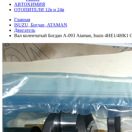
АВТОХИМИЯ
ОТОПИТЕЛИ 12в и 24в
Главная
ISUZU, Богдан, ATAMAN
Двигатель
Вал коленчатый Богдан А-093 Ataman, Isuzu 4НЕ1/4НК1 