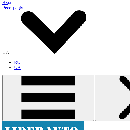
Вхід
Реєстрація
UA
RU
UA