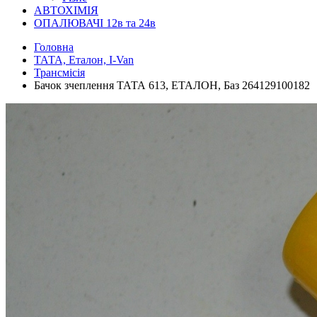
АВТОХІМІЯ
ОПАЛЮВАЧІ 12в та 24в
Головна
ТАТА, Еталон, I-Van
Трансмісія
Бачок зчеплення ТАТА 613, ЕТАЛОН, Баз 264129100182