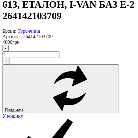
613, ЕТАЛОН, I-VAN БАЗ Е-2
264142103709
Бренд:
Туреччина
Артикул:
264142103709
4000
грн
-
+
Придбати
У кошику