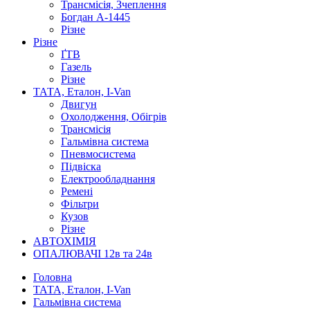
Трансмісія, Зчеплення
Богдан А-1445
Різне
Різне
ҐТВ
Газель
Різне
ТАТА, Еталон, I-Van
Двигун
Охолодження, Обігрів
Трансмісія
Гальмівна система
Пневмосистема
Підвіска
Електрообладнання
Ремені
Фільтри
Кузов
Різне
АВТОХІМІЯ
ОПАЛЮВАЧІ 12в та 24в
Головна
ТАТА, Еталон, I-Van
Гальмівна система