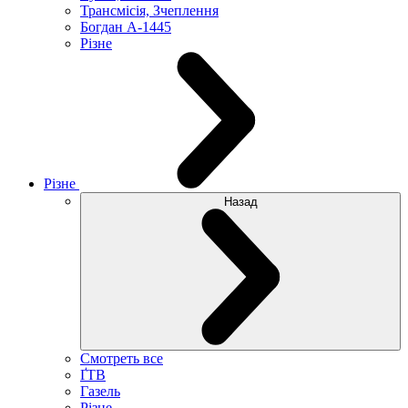
Трансмісія, Зчеплення
Богдан А-1445
Різне
Різне
Назад
Смотреть все
ҐТВ
Газель
Різне