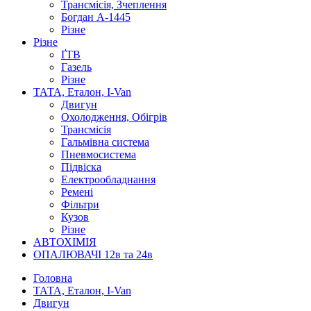
Трансмісія, Зчеплення
Богдан А-1445
Різне
Різне
ҐТВ
Газель
Різне
ТАТА, Еталон, I-Van
Двигун
Охолодження, Обігрів
Трансмісія
Гальмівна система
Пневмосистема
Підвіска
Електрообладнання
Ремені
Фільтри
Кузов
Різне
АВТОХІМІЯ
ОПАЛЮВАЧІ 12в та 24в
Головна
ТАТА, Еталон, I-Van
Двигун