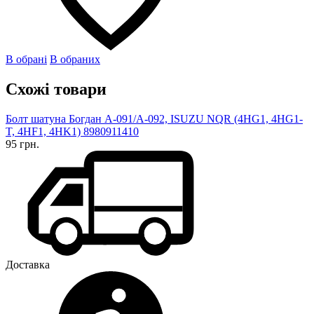
В обрані
В обраних
Схожі товари
Болт шатуна Богдан А-091/А-092, ISUZU NQR (4HG1, 4HG1-
T, 4HF1, 4HK1) 8980911410
95 грн.
Доставка