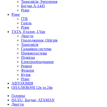
Трансмісія, Зчеплення
Богдан А-1445
Різне
Різне
ҐТВ
Газель
Різне
ТАТА, Еталон, I-Van
Двигун
Охолодження, Обігрів
Трансмісія
Гальмівна система
Пневмосистема
Підвіска
Електрообладнання
Ремені
Фільтри
Кузов
Різне
АВТОХІМІЯ
ОПАЛЮВАЧІ 12в та 24в
Головна
ISUZU, Богдан, ATAMAN
Двигун