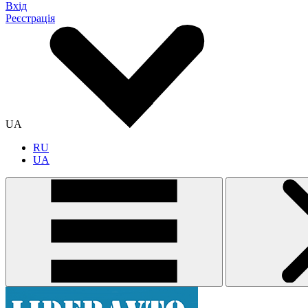
Вхід
Реєстрація
UA
RU
UA