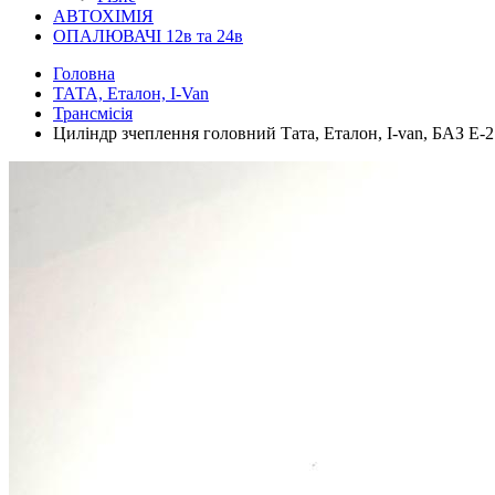
АВТОХІМІЯ
ОПАЛЮВАЧІ 12в та 24в
Головна
ТАТА, Еталон, I-Van
Трансмісія
Циліндр зчеплення головний Тата, Еталон, I-van, БАЗ Е