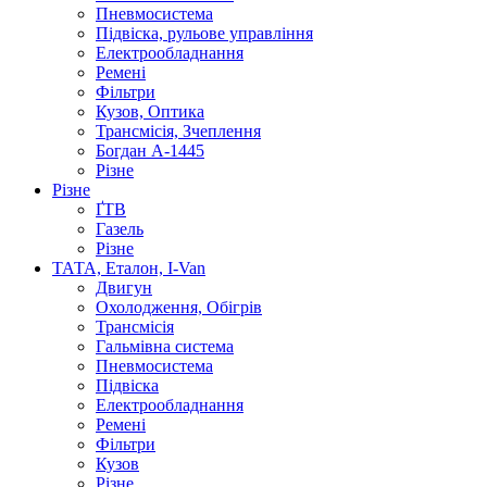
Пневмосистема
Підвіска, рульове управління
Електрообладнання
Ремені
Фільтри
Кузов, Оптика
Трансмісія, Зчеплення
Богдан А-1445
Різне
Різне
ҐТВ
Газель
Різне
ТАТА, Еталон, I-Van
Двигун
Охолодження, Обігрів
Трансмісія
Гальмівна система
Пневмосистема
Підвіска
Електрообладнання
Ремені
Фільтри
Кузов
Різне