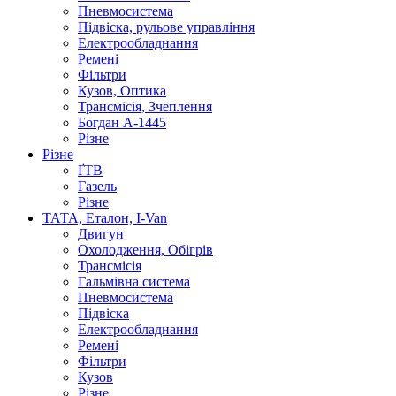
Пневмосистема
Підвіска, рульове управління
Електрообладнання
Ремені
Фільтри
Кузов, Оптика
Трансмісія, Зчеплення
Богдан А-1445
Різне
Різне
ҐТВ
Газель
Різне
ТАТА, Еталон, I-Van
Двигун
Охолодження, Обігрів
Трансмісія
Гальмівна система
Пневмосистема
Підвіска
Електрообладнання
Ремені
Фільтри
Кузов
Різне