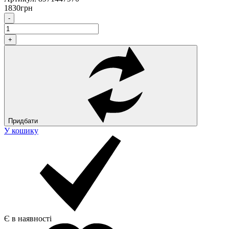
1830
грн
-
+
Придбати
У кошику
Є в наявності