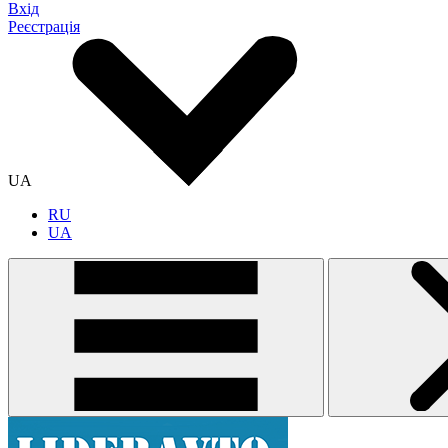
Вхід
Реєстрація
UA
RU
UA