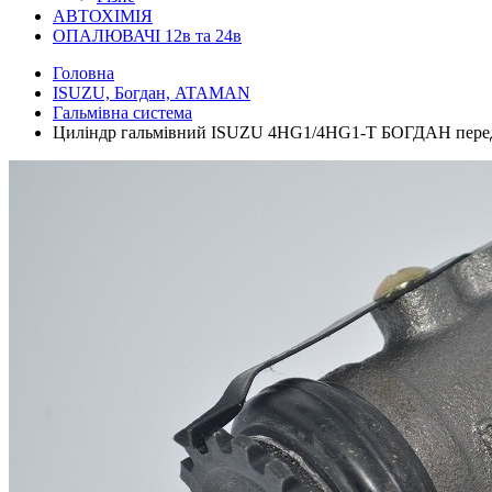
АВТОХІМІЯ
ОПАЛЮВАЧІ 12в та 24в
Головна
ISUZU, Богдан, ATAMAN
Гальмівна система
Циліндр гальмівний ISUZU 4HG1/4HG1-T БОГДАН передн