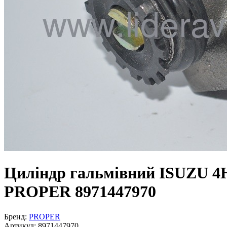
Циліндр гальмівний ISUZU 4
PROPER 8971447970
Бренд:
PROPER
Артикул:
8971447970