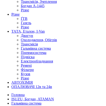
Трансмісія, Зчеплення
Богдан А-1445
Різне
Різне
ҐТВ
Газель
Різне
ТАТА, Еталон, I-Van
Двигун
Охолодження, Обігрів
Трансмісія
Гальмівна система
Пневмосистема
Підвіска
Електрообладнання
Ремені
Фільтри
Кузов
Різне
АВТОХІМІЯ
ОПАЛЮВАЧІ 12в та 24в
Головна
ISUZU, Богдан, ATAMAN
Гальмівна система