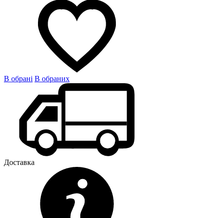
В обрані
В обраних
Доставка