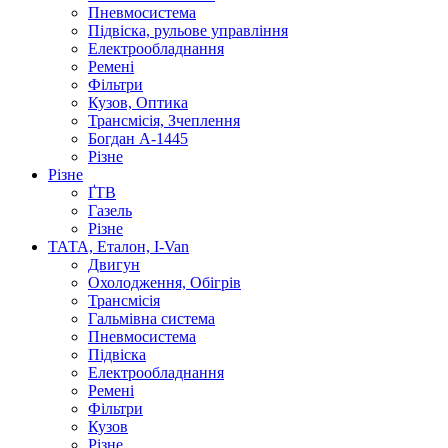
Пневмосистема
Підвіска, рульове управління
Електрообладнання
Ремені
Фільтри
Кузов, Оптика
Трансмісія, Зчеплення
Богдан А-1445
Різне
Різне
ҐТВ
Газель
Різне
ТАТА, Еталон, I-Van
Двигун
Охолодження, Обігрів
Трансмісія
Гальмівна система
Пневмосистема
Підвіска
Електрообладнання
Ремені
Фільтри
Кузов
Різне