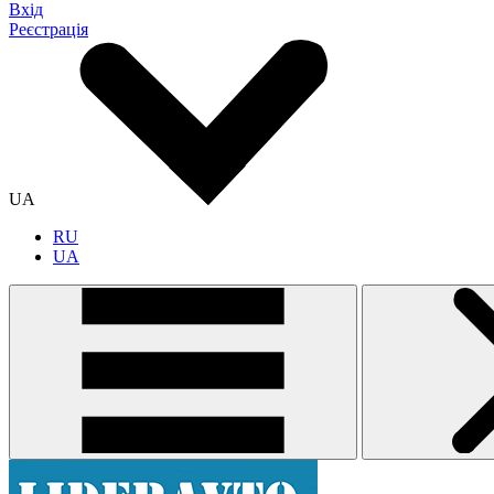
Вхід
Реєстрація
UA
RU
UA