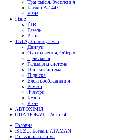
Трансмісія, Зчеплення
Богдан А-1445
Різне
Різне
ҐТВ
Газель
Різне
ТАТА, Еталон, I-Van
Двигун
Охолодження, Обігрів
Трансмісія
Гальмівна система
Пневмосистема
Підвіска
Електрообладнання
Ремені
Фільтри
Кузов
Різне
АВТОХІМІЯ
ОПАЛЮВАЧІ 12в та 24в
Головна
ISUZU, Богдан, ATAMAN
Гальмівна система