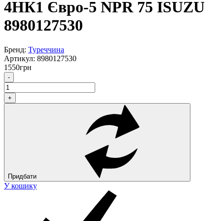
4НК1 Євро-5 NPR 75 ISUZU
8980127530
Бренд:
Туреччина
Артикул:
8980127530
1550
грн
-
+
Придбати
У кошику