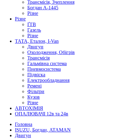
Трансмісія, Зчеплення
Богдан А-1445
Різне
Різне
ҐТВ
Газель
Різне
ТАТА, Еталон, I-Van
Двигун
Охолодження, Обігрів
Трансмісія
Гальмівна система
Пневмосистема
Підвіска
Електрообладнання
Ремені
Фільтри
Кузов
Різне
АВТОХІМІЯ
ОПАЛЮВАЧІ 12в та 24в
Головна
ISUZU, Богдан, ATAMAN
Двигун