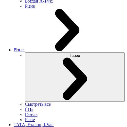
Богдан А-1445
Різне
Різне
Назад
Смотреть все
ҐТВ
Газель
Різне
ТАТА, Еталон, I-Van