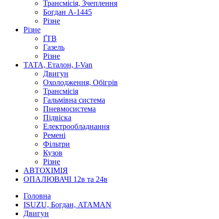
Трансмісія, Зчеплення
Богдан А-1445
Різне
Різне
ҐТВ
Газель
Різне
ТАТА, Еталон, I-Van
Двигун
Охолодження, Обігрів
Трансмісія
Гальмівна система
Пневмосистема
Підвіска
Електрообладнання
Ремені
Фільтри
Кузов
Різне
АВТОХІМІЯ
ОПАЛЮВАЧІ 12в та 24в
Головна
ISUZU, Богдан, ATAMAN
Двигун