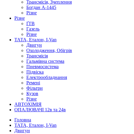
Трансмісія, Зчеплення
Богдан А-1445
Різне
Різне
ҐТВ
Газель
Різне
ТАТА, Еталон, I-Van
Двигун
Охолодження, Обігрів
Трансмісія
Гальмівна система
Пневмосистема
Підвіска
Електрообладнання
Ремені
Фільтри
Кузов
Різне
АВТОХІМІЯ
ОПАЛЮВАЧІ 12в та 24в
Головна
ТАТА, Еталон, I-Van
Двигун