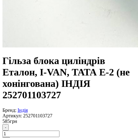
Гільза блока циліндрів
Еталон, I-VAN, ТАТА Е-2 (не
хонінгована) ІНДІЯ
252701103727
Бренд:
Індія
Артикул:
252701103727
585
грн
-