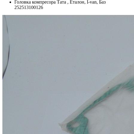
Головка компресора Тата , Еталон, I-van, Баз
252513100126