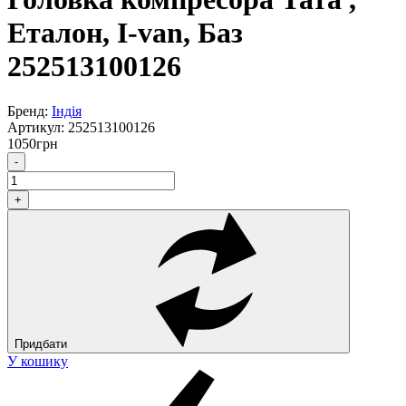
Еталон, I-van, Баз
252513100126
Бренд:
Індія
Артикул:
252513100126
1050
грн
-
+
Придбати
У кошику