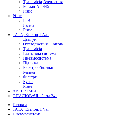
Трансмісія, Зчеплення
Богдан А-1445
Різне
Різне
ҐТВ
Газель
Різне
ТАТА, Еталон, I-Van
Двигун
Охолодження, Обігрів
Трансмісія
Гальмівна система
Пневмосистема
Підвіска
Електрообладнання
Ремені
Фільтри
Кузов
Різне
АВТОХІМІЯ
ОПАЛЮВАЧІ 12в та 24в
Головна
ТАТА, Еталон, I-Van
Пневмосистема