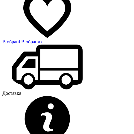
В обрані
В обраних
Доставка