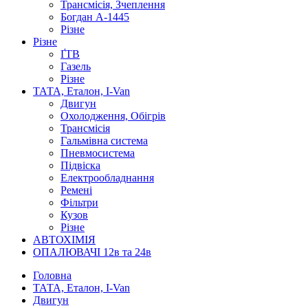
Трансмісія, Зчеплення
Богдан А-1445
Різне
Різне
ҐТВ
Газель
Різне
ТАТА, Еталон, I-Van
Двигун
Охолодження, Обігрів
Трансмісія
Гальмівна система
Пневмосистема
Підвіска
Електрообладнання
Ремені
Фільтри
Кузов
Різне
АВТОХІМІЯ
ОПАЛЮВАЧІ 12в та 24в
Головна
ТАТА, Еталон, I-Van
Двигун