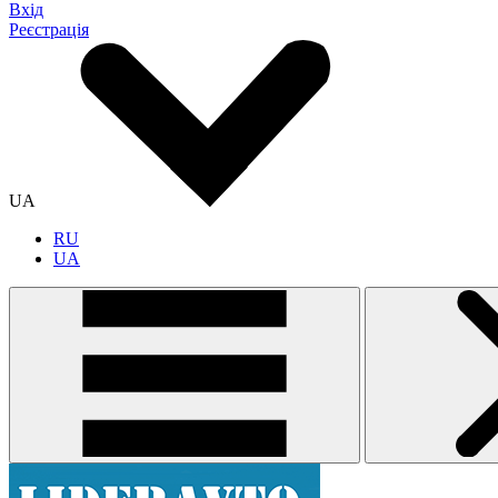
Вхід
Реєстрація
UA
RU
UA