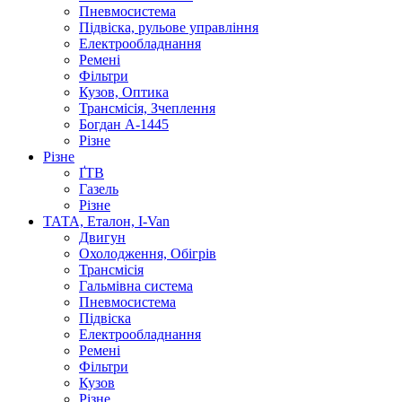
Пневмосистема
Підвіска, рульове управління
Електрообладнання
Ремені
Фільтри
Кузов, Оптика
Трансмісія, Зчеплення
Богдан А-1445
Різне
Різне
ҐТВ
Газель
Різне
ТАТА, Еталон, I-Van
Двигун
Охолодження, Обігрів
Трансмісія
Гальмівна система
Пневмосистема
Підвіска
Електрообладнання
Ремені
Фільтри
Кузов
Різне