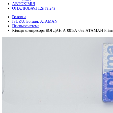
АВТОХІМІЯ
ОПАЛЮВАЧІ 12в та 24в
Головна
ISUZU, Богдан, ATAMAN
Пневмосистема
Кільця компресора БОГДАН А-091/А-092 АТАМАН Prim