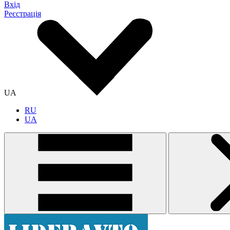
Вхід
Реєстрація
UA
RU
UA