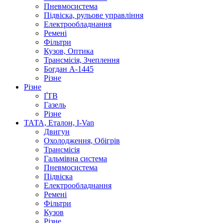
Пневмосистема
Підвіска, рульове управління
Електрообладнання
Ремені
Фільтри
Кузов, Оптика
Трансмісія, Зчеплення
Богдан А-1445
Різне
Різне
ҐТВ
Газель
Різне
ТАТА, Еталон, I-Van
Двигун
Охолодження, Обігрів
Трансмісія
Гальмівна система
Пневмосистема
Підвіска
Електрообладнання
Ремені
Фільтри
Кузов
Різне