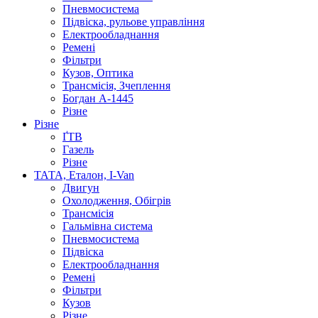
Пневмосистема
Підвіска, рульове управління
Електрообладнання
Ремені
Фільтри
Кузов, Оптика
Трансмісія, Зчеплення
Богдан А-1445
Різне
Різне
ҐТВ
Газель
Різне
ТАТА, Еталон, I-Van
Двигун
Охолодження, Обігрів
Трансмісія
Гальмівна система
Пневмосистема
Підвіска
Електрообладнання
Ремені
Фільтри
Кузов
Різне