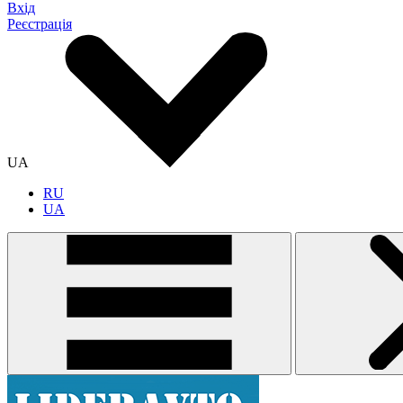
Вхід
Реєстрація
UA
RU
UA