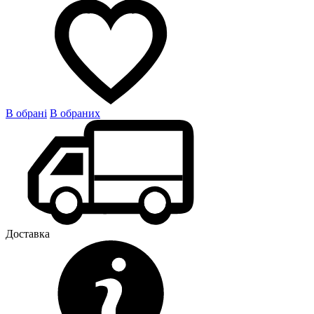
В обрані
В обраних
Доставка