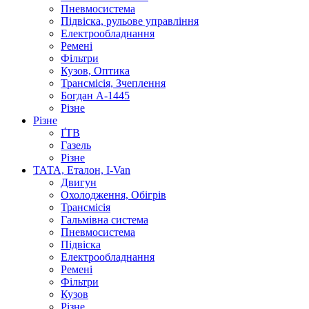
Пневмосистема
Підвіска, рульове управління
Електрообладнання
Ремені
Фільтри
Кузов, Оптика
Трансмісія, Зчеплення
Богдан А-1445
Різне
Різне
ҐТВ
Газель
Різне
ТАТА, Еталон, I-Van
Двигун
Охолодження, Обігрів
Трансмісія
Гальмівна система
Пневмосистема
Підвіска
Електрообладнання
Ремені
Фільтри
Кузов
Різне