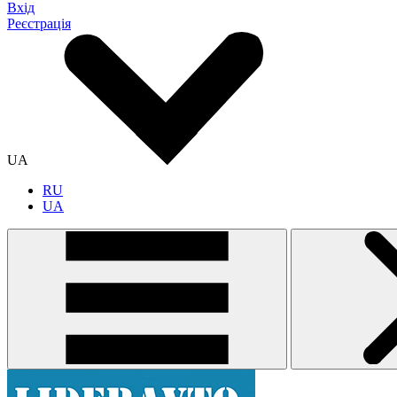
Вхід
Реєстрація
UA
RU
UA