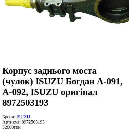
Корпус заднього моста
(чулок) ISUZU Богдан А-091,
А-092, ISUZU оригінал
8972503193
Бренд:
ISUZU
Артикул:
8972503193
52600
грн