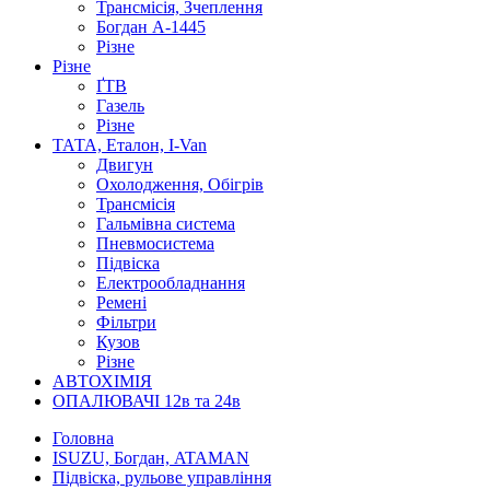
Трансмісія, Зчеплення
Богдан А-1445
Різне
Різне
ҐТВ
Газель
Різне
ТАТА, Еталон, I-Van
Двигун
Охолодження, Обігрів
Трансмісія
Гальмівна система
Пневмосистема
Підвіска
Електрообладнання
Ремені
Фільтри
Кузов
Різне
АВТОХІМІЯ
ОПАЛЮВАЧІ 12в та 24в
Головна
ISUZU, Богдан, ATAMAN
Підвіска, рульове управління