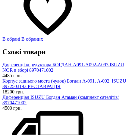
В обрані
В обраних
Схожі товари
Диференціал редуктора БОГДАН А091-А092-А093 ISUZU
NQR в зборі 8970471002
4485 грн.
Корпус заднього моста (чулок) Богдан А-091, А-092, ISUZU
8972503193 РЕСТАВРАЦІЯ
18200 грн.
Диференціал ISUZU Богдан Атаман (комплект сателітів)
8970471002
4500 грн.