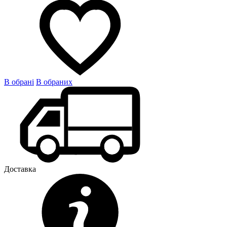
В обрані
В обраних
Доставка