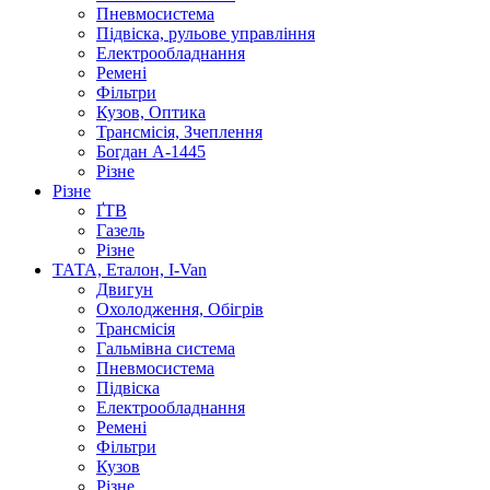
Пневмосистема
Підвіска, рульове управління
Електрообладнання
Ремені
Фільтри
Кузов, Оптика
Трансмісія, Зчеплення
Богдан А-1445
Різне
Різне
ҐТВ
Газель
Різне
ТАТА, Еталон, I-Van
Двигун
Охолодження, Обігрів
Трансмісія
Гальмівна система
Пневмосистема
Підвіска
Електрообладнання
Ремені
Фільтри
Кузов
Різне