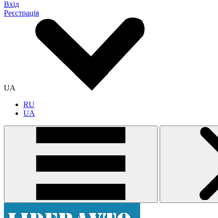
Вхід
Реєстрація
UA
RU
UA