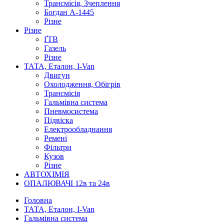
Трансмісія, Зчеплення
Богдан А-1445
Різне
Різне
ҐТВ
Газель
Різне
ТАТА, Еталон, I-Van
Двигун
Охолодження, Обігрів
Трансмісія
Гальмівна система
Пневмосистема
Підвіска
Електрообладнання
Ремені
Фільтри
Кузов
Різне
АВТОХІМІЯ
ОПАЛЮВАЧІ 12в та 24в
Головна
ТАТА, Еталон, I-Van
Гальмівна система