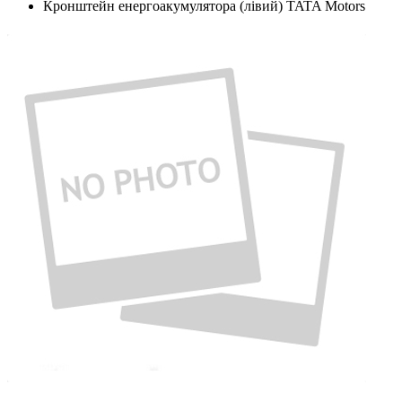
Кронштейн енергоакумулятора (лівий) TATA Motors