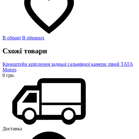
В обрані
В обраних
Схожі товари
Кронштейн кріплення задньої гальмівної камери лівий TATA
Motors
0 грн.
Доставка