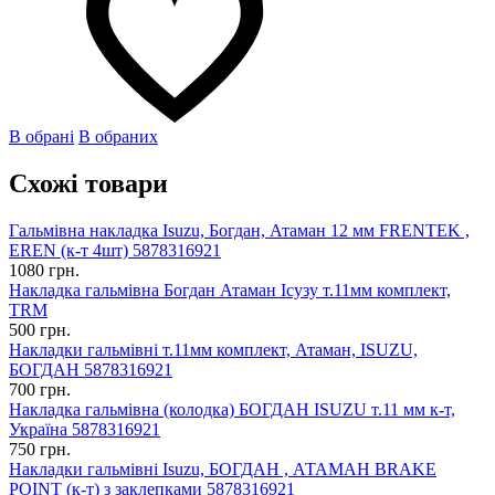
В обрані
В обраних
Схожі товари
Гальмівна накладка Isuzu, Богдан, Атаман 12 мм FRENTEK ,
EREN (к-т 4шт) 5878316921
1080 грн.
Накладка гальмівна Богдан Атаман Ісузу т.11мм комплект,
TRM
500 грн.
Накладки гальмівні т.11мм комплект, Атаман, ISUZU,
БОГДАН 5878316921
700 грн.
Накладка гальмівна (колодка) БОГДАН ISUZU т.11 мм к-т,
Україна 5878316921
750 грн.
Накладки гальмівні Isuzu, БОГДАН , АТАМАН BRAKE
POINT (к-т) з заклепками 5878316921