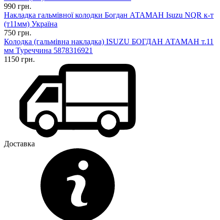
990 грн.
Накладка гальмівної колодки Богдан АТАМАН Isuzu NQR к-т
(т11мм) Україна
750 грн.
Колодка (гальмівна накладка) ISUZU БОГДАН АТАМАН т.11
мм Туреччина 5878316921
1150 грн.
Доставка