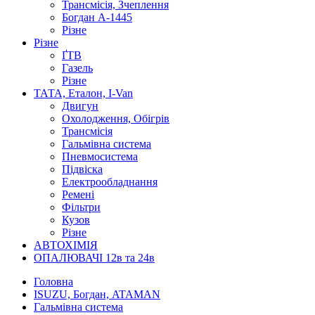
Трансмісія, Зчеплення
Богдан А-1445
Різне
Різне
ҐТВ
Газель
Різне
ТАТА, Еталон, I-Van
Двигун
Охолодження, Обігрів
Трансмісія
Гальмівна система
Пневмосистема
Підвіска
Електрообладнання
Ремені
Фільтри
Кузов
Різне
АВТОХІМІЯ
ОПАЛЮВАЧІ 12в та 24в
Головна
ISUZU, Богдан, ATAMAN
Гальмівна система