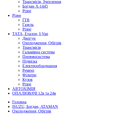
Трансмісія, Зчеплення
Богдан А-1445
Різне
Різне
ҐТВ
Газель
Різне
ТАТА, Еталон, I-Van
Двигун
Охолодження, Обігрів
Трансмісія
Гальмівна система
Пневмосистема
Підвіска
Електрообладнання
Ремені
Фільтри
Кузов
Різне
АВТОХІМІЯ
ОПАЛЮВАЧІ 12в та 24в
Головна
ISUZU, Богдан, ATAMAN
Охолодження, Обігрів