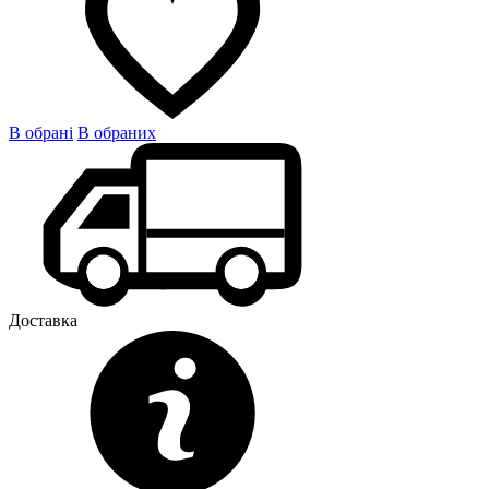
В обрані
В обраних
Доставка