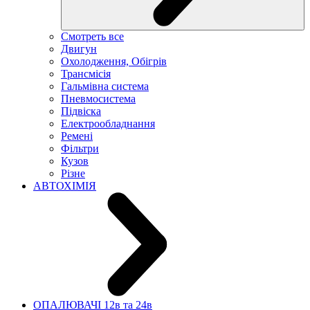
Смотреть все
Двигун
Охолодження, Обігрів
Трансмісія
Гальмівна система
Пневмосистема
Підвіска
Електрообладнання
Ремені
Фільтри
Кузов
Різне
АВТОХІМІЯ
ОПАЛЮВАЧІ 12в та 24в