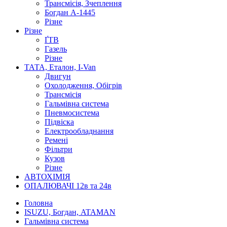
Трансмісія, Зчеплення
Богдан А-1445
Різне
Різне
ҐТВ
Газель
Різне
ТАТА, Еталон, I-Van
Двигун
Охолодження, Обігрів
Трансмісія
Гальмівна система
Пневмосистема
Підвіска
Електрообладнання
Ремені
Фільтри
Кузов
Різне
АВТОХІМІЯ
ОПАЛЮВАЧІ 12в та 24в
Головна
ISUZU, Богдан, ATAMAN
Гальмівна система