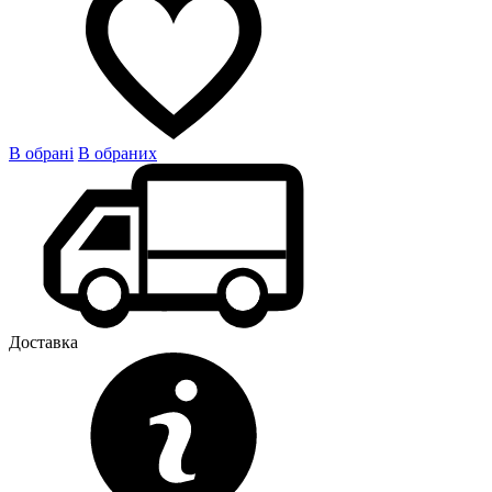
В обрані
В обраних
Доставка