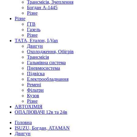
Трансмісія, Зчеплення
Богдан А-1445
Різне
Різне
ҐТВ
Газель
Різне
ТАТА, Еталон, I-Van
Двигун
Охолодження, Обігрів
Трансмісія
Гальмівна система
Пневмосистема
Підвіска
Електрообладнання
Ремені
Фільтри
Кузов
Різне
АВТОХІМІЯ
ОПАЛЮВАЧІ 12в та 24в
Головна
ISUZU, Богдан, ATAMAN
Двигун