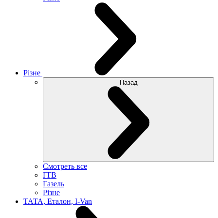
Різне
Назад
Смотреть все
ҐТВ
Газель
Різне
ТАТА, Еталон, I-Van