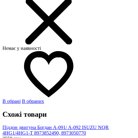
Немає у наявності
В обрані
В обраних
Схожі товари
Піддон двигуна Богдан А-091/ А-092 ISUZU NQR
4HG1/4HG1-T 8973852490, 8973050770