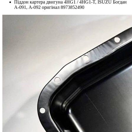
Піддон картера двигуна 4HG1 / 4HG1-T, ISUZU Богдан
А-091, А-092 оригінал 8973852490