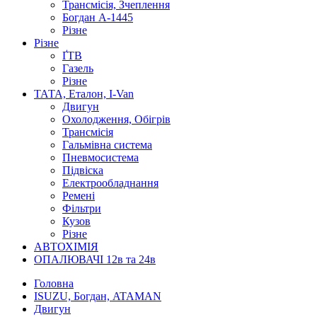
Трансмісія, Зчеплення
Богдан А-1445
Різне
Різне
ҐТВ
Газель
Різне
ТАТА, Еталон, I-Van
Двигун
Охолодження, Обігрів
Трансмісія
Гальмівна система
Пневмосистема
Підвіска
Електрообладнання
Ремені
Фільтри
Кузов
Різне
АВТОХІМІЯ
ОПАЛЮВАЧІ 12в та 24в
Головна
ISUZU, Богдан, ATAMAN
Двигун