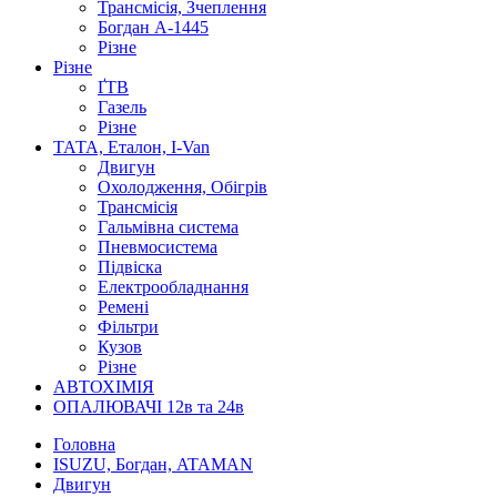
Трансмісія, Зчеплення
Богдан А-1445
Різне
Різне
ҐТВ
Газель
Різне
ТАТА, Еталон, I-Van
Двигун
Охолодження, Обігрів
Трансмісія
Гальмівна система
Пневмосистема
Підвіска
Електрообладнання
Ремені
Фільтри
Кузов
Різне
АВТОХІМІЯ
ОПАЛЮВАЧІ 12в та 24в
Головна
ISUZU, Богдан, ATAMAN
Двигун