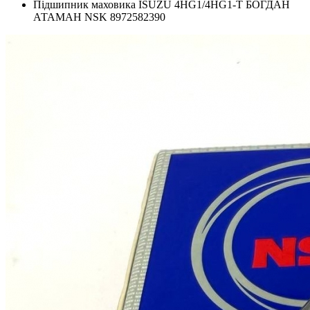
Підшипник маховика ISUZU 4HG1/4HG1-Т БОГДАН
АТАМАН NSK 8972582390