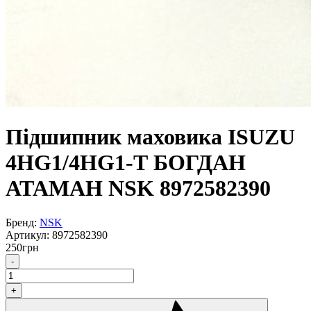
Підшипник маховика ISUZU
4HG1/4HG1-Т БОГДАН
АТАМАН NSK 8972582390
Бренд:
NSK
Артикул:
8972582390
250
грн
-
+