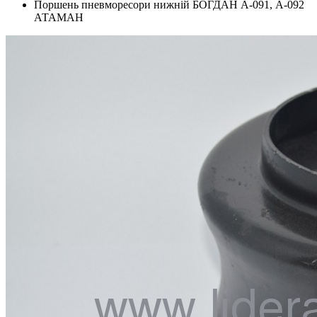
Поршень пневморесори нижній БОГДАН А-091, А-092
АТАМАН