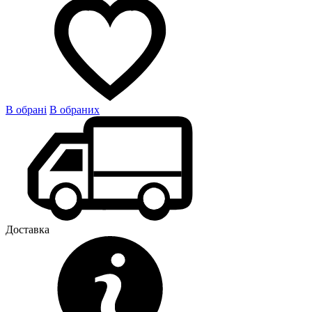
В обрані
В обраних
Доставка