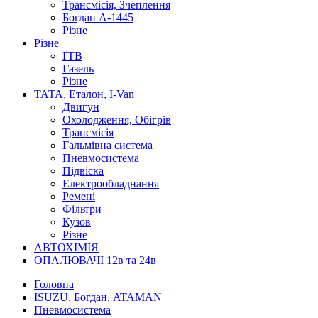
Трансмісія, Зчеплення
Богдан А-1445
Різне
Різне
ҐТВ
Газель
Різне
ТАТА, Еталон, I-Van
Двигун
Охолодження, Обігрів
Трансмісія
Гальмівна система
Пневмосистема
Підвіска
Електрообладнання
Ремені
Фільтри
Кузов
Різне
АВТОХІМІЯ
ОПАЛЮВАЧІ 12в та 24в
Головна
ISUZU, Богдан, ATAMAN
Пневмосистема