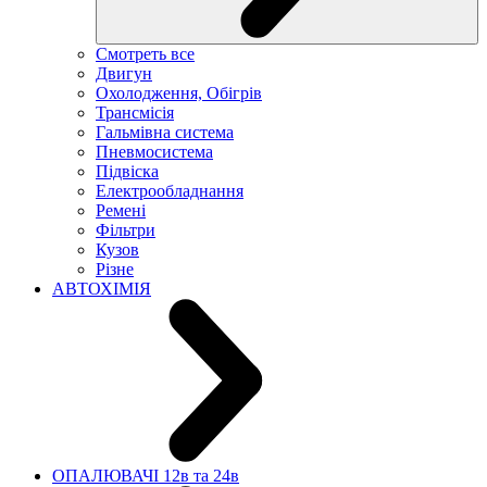
Смотреть все
Двигун
Охолодження, Обігрів
Трансмісія
Гальмівна система
Пневмосистема
Підвіска
Електрообладнання
Ремені
Фільтри
Кузов
Різне
АВТОХІМІЯ
ОПАЛЮВАЧІ 12в та 24в