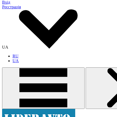
Вхід
Реєстрація
UA
RU
UA