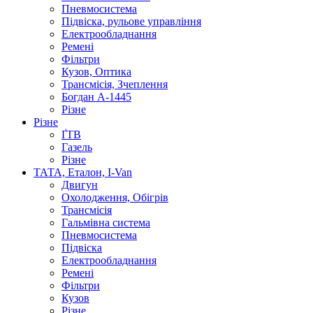
Пневмосистема
Підвіска, рульове управління
Електрообладнання
Ремені
Фільтри
Кузов, Оптика
Трансмісія, Зчеплення
Богдан А-1445
Різне
Різне
ҐТВ
Газель
Різне
ТАТА, Еталон, I-Van
Двигун
Охолодження, Обігрів
Трансмісія
Гальмівна система
Пневмосистема
Підвіска
Електрообладнання
Ремені
Фільтри
Кузов
Різне