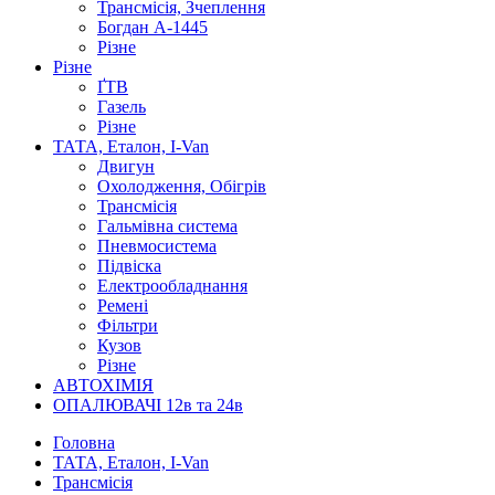
Трансмісія, Зчеплення
Богдан А-1445
Різне
Різне
ҐТВ
Газель
Різне
ТАТА, Еталон, I-Van
Двигун
Охолодження, Обігрів
Трансмісія
Гальмівна система
Пневмосистема
Підвіска
Електрообладнання
Ремені
Фільтри
Кузов
Різне
АВТОХІМІЯ
ОПАЛЮВАЧІ 12в та 24в
Головна
ТАТА, Еталон, I-Van
Трансмісія