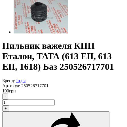
Пильник важеля КПП
Еталон, ТАТА (613 EII, 613
EII, 1618) Баз 250526717701
Бренд:
Індія
Артикул:
250526717701
100
грн
-
+