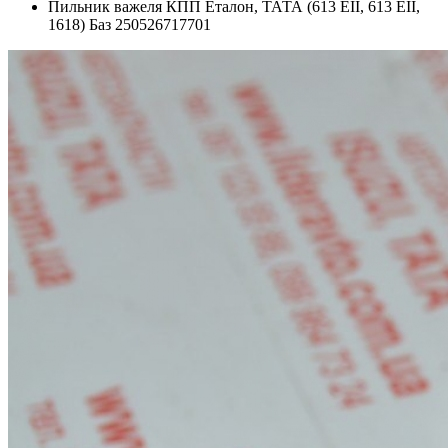
Пильник важеля КПП Еталон, ТАТА (613 EII, 613 EII,
1618) Баз 250526717701