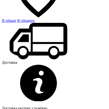
В обрані
В обраних
Доставка
Доставка експрес службою