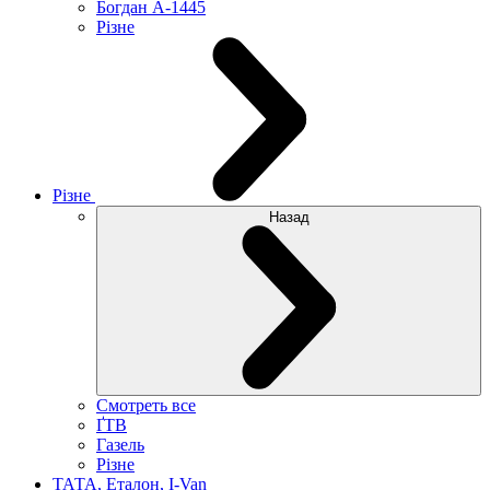
Богдан А-1445
Різне
Різне
Назад
Смотреть все
ҐТВ
Газель
Різне
ТАТА, Еталон, I-Van