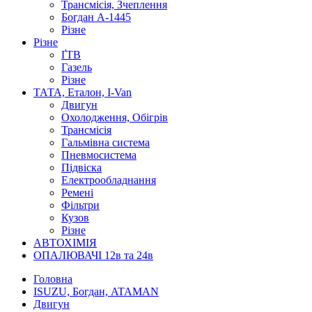
Трансмісія, Зчеплення
Богдан А-1445
Різне
Різне
ҐТВ
Газель
Різне
ТАТА, Еталон, I-Van
Двигун
Охолодження, Обігрів
Трансмісія
Гальмівна система
Пневмосистема
Підвіска
Електрообладнання
Ремені
Фільтри
Кузов
Різне
АВТОХІМІЯ
ОПАЛЮВАЧІ 12в та 24в
Головна
ISUZU, Богдан, ATAMAN
Двигун