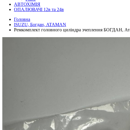
АВТОХІМІЯ
ОПАЛЮВАЧІ 12в та 24в
Головна
ISUZU, Богдан, ATAMAN
Ремкомплект головного циліндра зчеплення БОГДАН, Ат