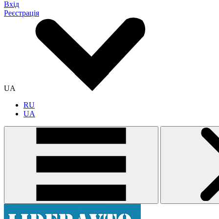
Вхід
Реєстрація
UA
RU
UA