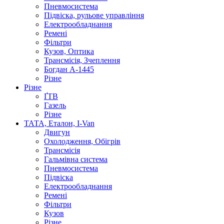
Пневмосистема
Підвіска, рульове управління
Електрообладнання
Ремені
Фільтри
Кузов, Оптика
Трансмісія, Зчеплення
Богдан А-1445
Різне
Різне
ҐТВ
Газель
Різне
ТАТА, Еталон, I-Van
Двигун
Охолодження, Обігрів
Трансмісія
Гальмівна система
Пневмосистема
Підвіска
Електрообладнання
Ремені
Фільтри
Кузов
Різне