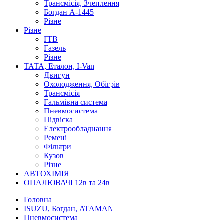
Трансмісія, Зчеплення
Богдан А-1445
Різне
Різне
ҐТВ
Газель
Різне
ТАТА, Еталон, I-Van
Двигун
Охолодження, Обігрів
Трансмісія
Гальмівна система
Пневмосистема
Підвіска
Електрообладнання
Ремені
Фільтри
Кузов
Різне
АВТОХІМІЯ
ОПАЛЮВАЧІ 12в та 24в
Головна
ISUZU, Богдан, ATAMAN
Пневмосистема