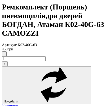
Ремкомплект (Поршень)
пневмоциліндра дверей
БОГДАН, Атаман К02-40G-63
CAMOZZI
Артикул:
К02-40G-63
450
грн
-
+
Придбати
У кошику