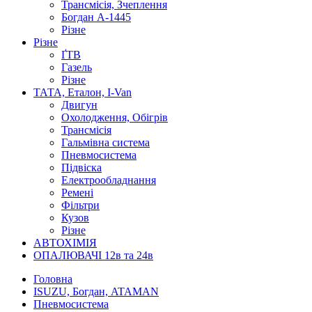
Трансмісія, Зчеплення
Богдан А-1445
Різне
Різне
ҐТВ
Газель
Різне
ТАТА, Еталон, I-Van
Двигун
Охолодження, Обігрів
Трансмісія
Гальмівна система
Пневмосистема
Підвіска
Електрообладнання
Ремені
Фільтри
Кузов
Різне
АВТОХІМІЯ
ОПАЛЮВАЧІ 12в та 24в
Головна
ISUZU, Богдан, ATAMAN
Пневмосистема