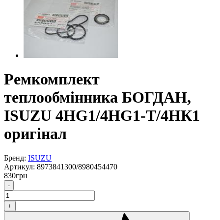
Ремкомплект
теплообмінника БОГДАН,
ISUZU 4HG1/4HG1-T/4НК1
оригінал
Бренд:
ISUZU
Артикул:
8973841300/8980454470
830
грн
-
+