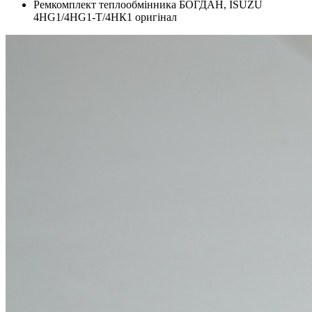
Ремкомплект теплообмінника БОГДАН, ISUZU
4HG1/4HG1-T/4НК1 оригінал