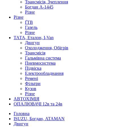
Трансмісія, Зчеплення
Богдан А-1445
Різне
Різне
ҐТВ
Газель
Різне
ТАТА, Еталон, I-Van
Двигун
Охолодження, Обігрів
Трансмісія
Гальмівна система
Пневмосистема
Підвіска
Електрообладнання
Ремені
Фільтри
Кузов
Різне
АВТОХІМІЯ
ОПАЛЮВАЧІ 12в та 24в
Головна
ISUZU, Богдан, ATAMAN
Двигун