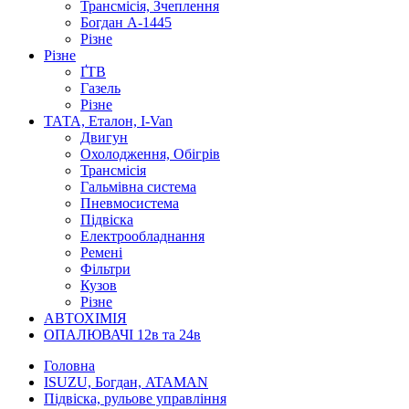
Трансмісія, Зчеплення
Богдан А-1445
Різне
Різне
ҐТВ
Газель
Різне
ТАТА, Еталон, I-Van
Двигун
Охолодження, Обігрів
Трансмісія
Гальмівна система
Пневмосистема
Підвіска
Електрообладнання
Ремені
Фільтри
Кузов
Різне
АВТОХІМІЯ
ОПАЛЮВАЧІ 12в та 24в
Головна
ISUZU, Богдан, ATAMAN
Підвіска, рульове управління