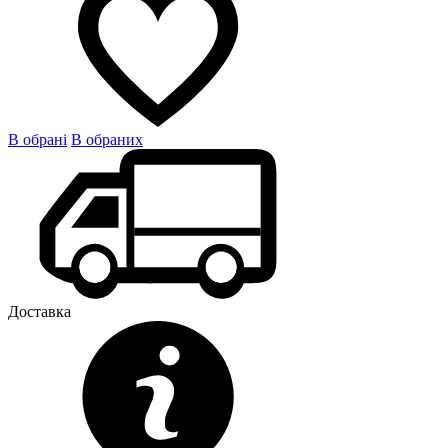
В обрані
В обраних
Доставка