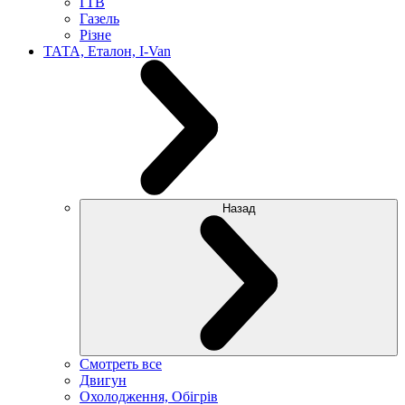
ҐТВ
Газель
Різне
ТАТА, Еталон, I-Van
Назад
Смотреть все
Двигун
Охолодження, Обігрів