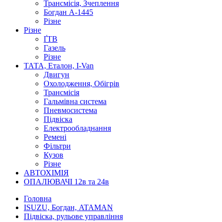
Трансмісія, Зчеплення
Богдан А-1445
Різне
Різне
ҐТВ
Газель
Різне
ТАТА, Еталон, I-Van
Двигун
Охолодження, Обігрів
Трансмісія
Гальмівна система
Пневмосистема
Підвіска
Електрообладнання
Ремені
Фільтри
Кузов
Різне
АВТОХІМІЯ
ОПАЛЮВАЧІ 12в та 24в
Головна
ISUZU, Богдан, ATAMAN
Підвіска, рульове управління