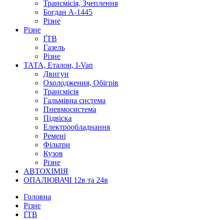
Трансмісія, Зчеплення
Богдан А-1445
Різне
Різне
ҐТВ
Газель
Різне
ТАТА, Еталон, I-Van
Двигун
Охолодження, Обігрів
Трансмісія
Гальмівна система
Пневмосистема
Підвіска
Електрообладнання
Ремені
Фільтри
Кузов
Різне
АВТОХІМІЯ
ОПАЛЮВАЧІ 12в та 24в
Головна
Різне
ҐТВ