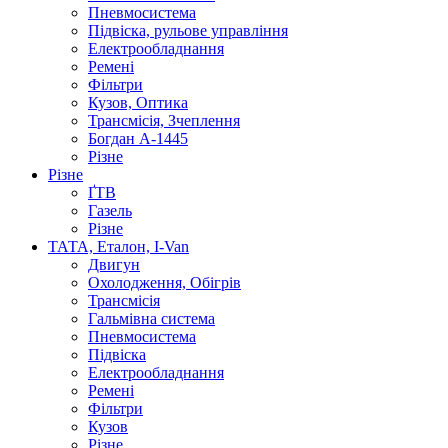
Пневмосистема
Підвіска, рульове управління
Електрообладнання
Ремені
Фільтри
Кузов, Оптика
Трансмісія, Зчеплення
Богдан А-1445
Різне
Різне
ҐТВ
Газель
Різне
ТАТА, Еталон, I-Van
Двигун
Охолодження, Обігрів
Трансмісія
Гальмівна система
Пневмосистема
Підвіска
Електрообладнання
Ремені
Фільтри
Кузов
Різне