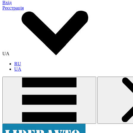
Вхід
Реєстрація
UA
RU
UA