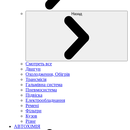
Назад
Смотреть все
Двигун
Охолодження, Обігрів
Трансмісія
Гальмівна система
Пневмосистема
Підвіска
Електрообладнання
Ремені
Фільтри
Кузов
Різне
АВТОХІМІЯ