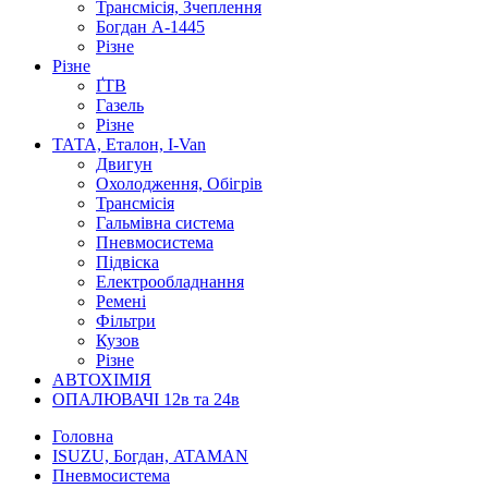
Трансмісія, Зчеплення
Богдан А-1445
Різне
Різне
ҐТВ
Газель
Різне
ТАТА, Еталон, I-Van
Двигун
Охолодження, Обігрів
Трансмісія
Гальмівна система
Пневмосистема
Підвіска
Електрообладнання
Ремені
Фільтри
Кузов
Різне
АВТОХІМІЯ
ОПАЛЮВАЧІ 12в та 24в
Головна
ISUZU, Богдан, ATAMAN
Пневмосистема