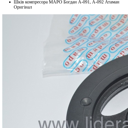
Шків компресора МАРО Богдан А-091, А-092 Атаман
Оригінал