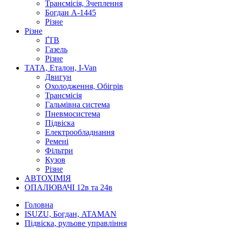
Трансмісія, Зчеплення
Богдан А-1445
Різне
Різне
ҐТВ
Газель
Різне
ТАТА, Еталон, I-Van
Двигун
Охолодження, Обігрів
Трансмісія
Гальмівна система
Пневмосистема
Підвіска
Електрообладнання
Ремені
Фільтри
Кузов
Різне
АВТОХІМІЯ
ОПАЛЮВАЧІ 12в та 24в
Головна
ISUZU, Богдан, ATAMAN
Підвіска, рульове управління