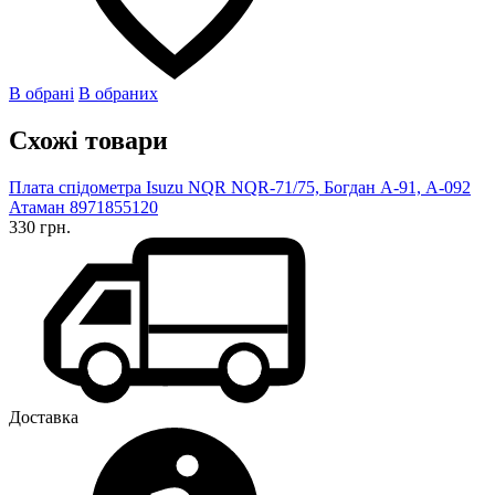
В обрані
В обраних
Схожі товари
Плата спідометра Isuzu NQR NQR-71/75, Богдан А-91, А-092
Атаман 8971855120
330 грн.
Доставка