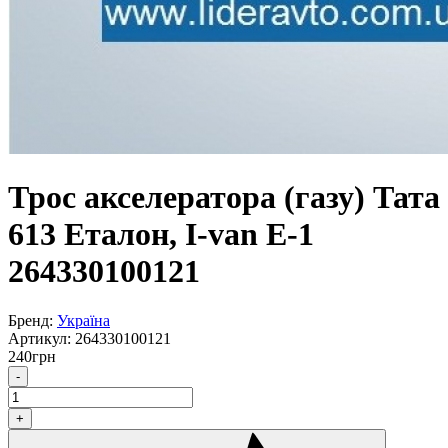
Трос акселератора (газу) Тата
613 Еталон, I-van Е-1
264330100121
Бренд:
Україна
Артикул:
264330100121
240
грн
-
+