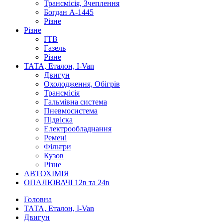
Трансмісія, Зчеплення
Богдан А-1445
Різне
Різне
ҐТВ
Газель
Різне
ТАТА, Еталон, I-Van
Двигун
Охолодження, Обігрів
Трансмісія
Гальмівна система
Пневмосистема
Підвіска
Електрообладнання
Ремені
Фільтри
Кузов
Різне
АВТОХІМІЯ
ОПАЛЮВАЧІ 12в та 24в
Головна
ТАТА, Еталон, I-Van
Двигун