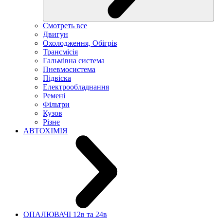
Смотреть все
Двигун
Охолодження, Обігрів
Трансмісія
Гальмівна система
Пневмосистема
Підвіска
Електрообладнання
Ремені
Фільтри
Кузов
Різне
АВТОХІМІЯ
ОПАЛЮВАЧІ 12в та 24в