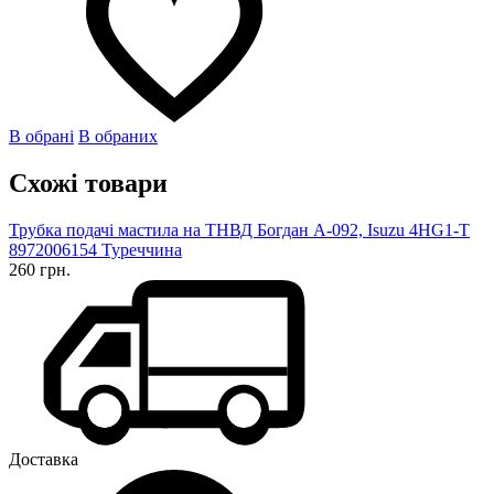
В обрані
В обраних
Схожі товари
Трубка подачі мастила на ТНВД Богдан А-092, Isuzu 4HG1-T
8972006154 Туреччина
260 грн.
Доставка