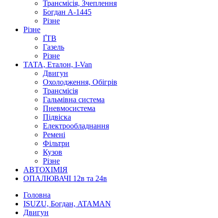
Трансмісія, Зчеплення
Богдан А-1445
Різне
Різне
ҐТВ
Газель
Різне
ТАТА, Еталон, I-Van
Двигун
Охолодження, Обігрів
Трансмісія
Гальмівна система
Пневмосистема
Підвіска
Електрообладнання
Ремені
Фільтри
Кузов
Різне
АВТОХІМІЯ
ОПАЛЮВАЧІ 12в та 24в
Головна
ISUZU, Богдан, ATAMAN
Двигун