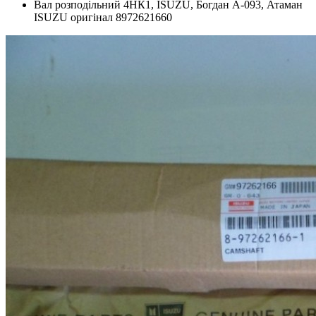
Вал розподільний 4HК1, ISUZU, Богдан А-093, Атаман
ISUZU оригінал 8972621660