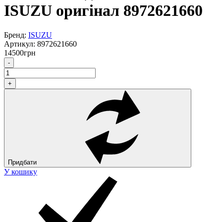
ISUZU оригінал 8972621660
Бренд:
ISUZU
Артикул:
8972621660
14500
грн
-
+
Придбати
У кошику