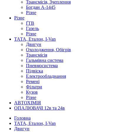
Трансмісія, Зчеплення
Богдан А-1445
Різне
Різне
ҐТВ
Газель
Різне
ТАТА, Еталон, I-Van
Двигун
Охолодження, Обігрів
Трансмісія
Гальмівна система
Пневмосистема
Підвіска
Електрообладнання
Ремені
Фільтри
Кузов
Різне
АВТОХІМІЯ
ОПАЛЮВАЧІ 12в та 24в
Головна
ТАТА, Еталон, I-Van
Двигун