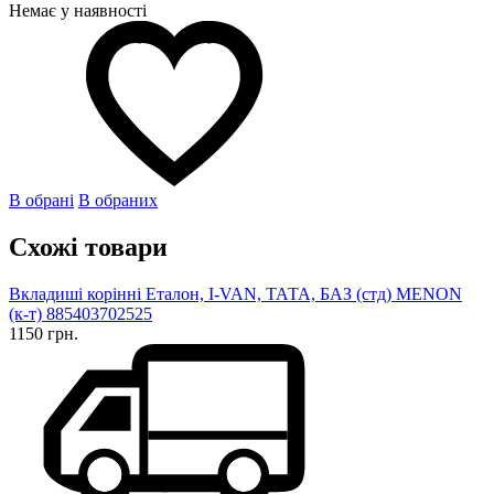
Немає у наявності
В обрані
В обраних
Схожі товари
Вкладиші корінні Еталон, I-VAN, ТАТА, БАЗ (стд) MENON
(к-т) 885403702525
1150 грн.