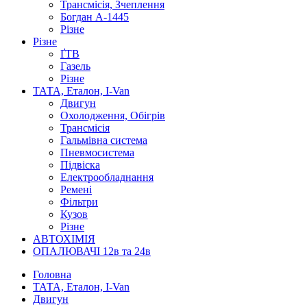
Трансмісія, Зчеплення
Богдан А-1445
Різне
Різне
ҐТВ
Газель
Різне
ТАТА, Еталон, I-Van
Двигун
Охолодження, Обігрів
Трансмісія
Гальмівна система
Пневмосистема
Підвіска
Електрообладнання
Ремені
Фільтри
Кузов
Різне
АВТОХІМІЯ
ОПАЛЮВАЧІ 12в та 24в
Головна
ТАТА, Еталон, I-Van
Двигун