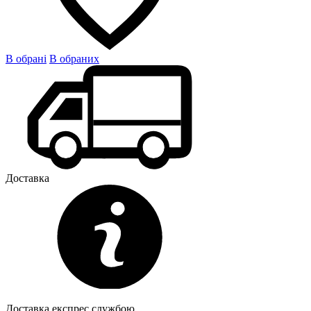
В обрані
В обраних
Доставка
Доставка експрес службою