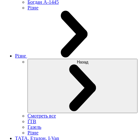
Богдан А-1445
Різне
Різне
Назад
Смотреть все
ҐТВ
Газель
Різне
ТАТА, Еталон, I-Van