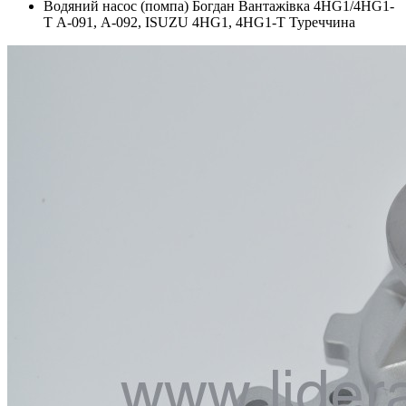
Водяний насос (помпа) Богдан Вантажівка 4HG1/4HG1-
T А-091, А-092, ISUZU 4HG1, 4HG1-T Туреччина