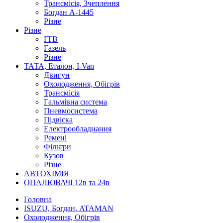
Трансмісія, Зчеплення
Богдан А-1445
Різне
Різне
ҐТВ
Газель
Різне
ТАТА, Еталон, I-Van
Двигун
Охолодження, Обігрів
Трансмісія
Гальмівна система
Пневмосистема
Підвіска
Електрообладнання
Ремені
Фільтри
Кузов
Різне
АВТОХІМІЯ
ОПАЛЮВАЧІ 12в та 24в
Головна
ISUZU, Богдан, ATAMAN
Охолодження, Обігрів