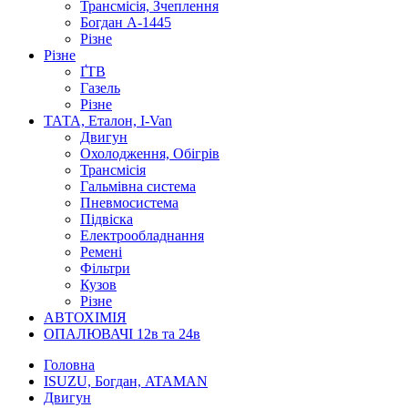
Трансмісія, Зчеплення
Богдан А-1445
Різне
Різне
ҐТВ
Газель
Різне
ТАТА, Еталон, I-Van
Двигун
Охолодження, Обігрів
Трансмісія
Гальмівна система
Пневмосистема
Підвіска
Електрообладнання
Ремені
Фільтри
Кузов
Різне
АВТОХІМІЯ
ОПАЛЮВАЧІ 12в та 24в
Головна
ISUZU, Богдан, ATAMAN
Двигун