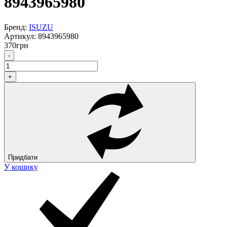
8943965980
Бренд:
ISUZU
Артикул:
8943965980
370
грн
-
+
Придбати
У кошику